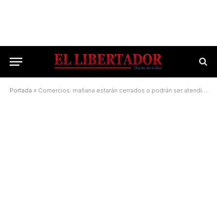
Portada
»
Comercios: mañana estarán cerrados o podrán ser atendidos por sus dueños