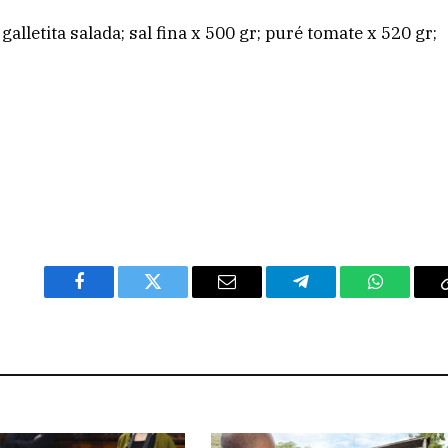
 galletita salada; sal fina x 500 gr; puré tomate x 520 gr;
Facebook
Twitter
Email
Telegram
WhatsAp