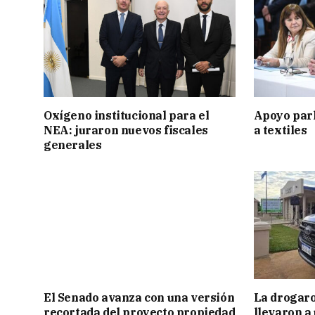
Oxígeno institucional para el
Apoyo par
NEA: juraron nuevos fiscales
a textiles
generales
El Senado avanza con una versión
La drogaro
recortada del proyecto propiedad
llevaron a