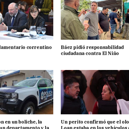
lamentario correntino
Báez pidió responsabilidad
ciudadana contra El Niño
n en un boliche, la
Un perito confirmó que el olo
 un departamento y la
Loan estaba en los vehículos 