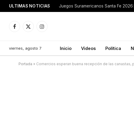
ULTIMAS NOTICIAS
Juegos Suramericanos Santa Fe 2026: 
Facebook
X
Instagram
(Twitter)
viernes, agosto 7
Inicio
Videos
Política
N
Portada
»
Comercios esperan buena recepción de las canastas, p