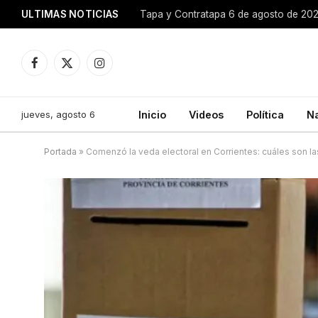
ULTIMAS NOTICIAS
Tapa y Contratapa 6 de agosto de 20
Facebook
X
Instagram
(Twitter)
jueves, agosto 6
Inicio
Videos
Política
N
Portada
»
Comenzó la veda electoral en Corrientes: cuáles son la