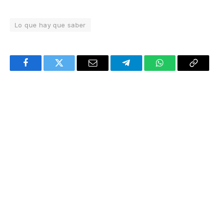
Lo que hay que saber
Facebook
Twitter
Email
Telegram
WhatsApp
Copy
Link