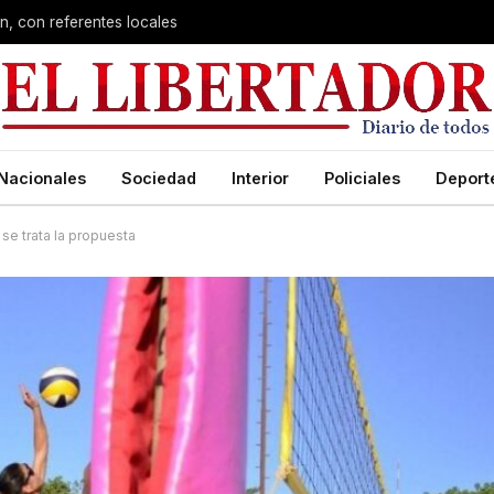
n, con referentes locales
Nacionales
Sociedad
Interior
Policiales
Deport
se trata la propuesta