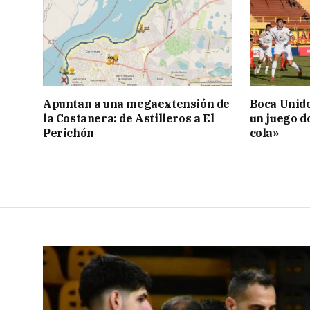
Apuntan a una megaextensión de
Boca Unido
la Costanera: de Astilleros a El
un juego d
Perichón
cola»