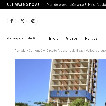
ULTIMAS NOTICIAS
Plan de prevención ante El Niño: Nació
Facebook
X
Instagram
(Twitter)
domingo, agosto 9
Inicio
Videos
Política
Portada
»
Comenzó el Circuito Argentino de Beach Volley: de qué 