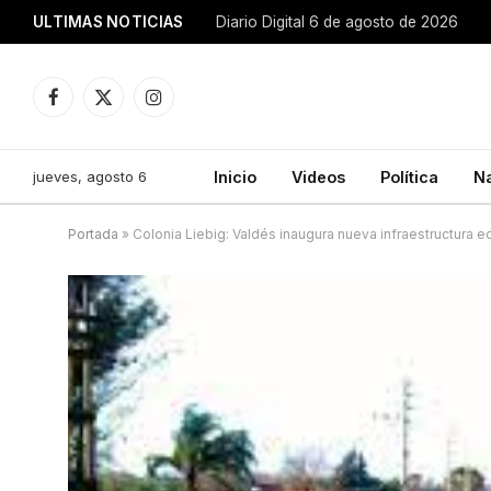
ULTIMAS NOTICIAS
Diario Digital 6 de agosto de 2026
Facebook
X
Instagram
(Twitter)
jueves, agosto 6
Inicio
Videos
Política
N
Portada
»
Colonia Liebig: Valdés inaugura nueva infraestructura e