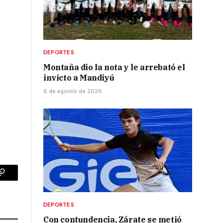
DEPORTES
Montaña dio la nota y le arrebató el
invicto a Mandiyú
6 de agosto de 2026
p
Copy
Link
DEPORTES
Con contundencia, Zárate se metió