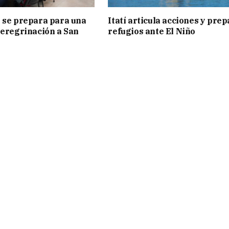
 se prepara para una
Itatí articula acciones y pre
peregrinación a San
refugios ante El Niño