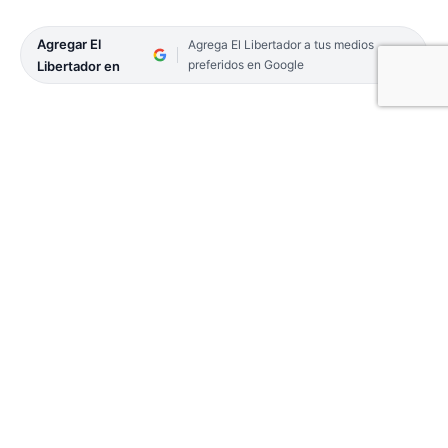
Agregar El
Agrega El Libertador a tus medios
preferidos en Google
Libertador en
El aumento del 8,5 por ciento dispuesto
recientemente por el Gobierno nacional para el
precio de las garrafas de gas ya se siente en
Corrientes y en algunos puntos de venta el valor
del tubo de 10 kilos ronda los 3.000 pesos.
DELIVERY Y REVENTA