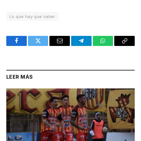
Lo que hay que saber
Facebook
Twitter
Email
Telegram
WhatsApp
Copy
Link
LEER MÁS