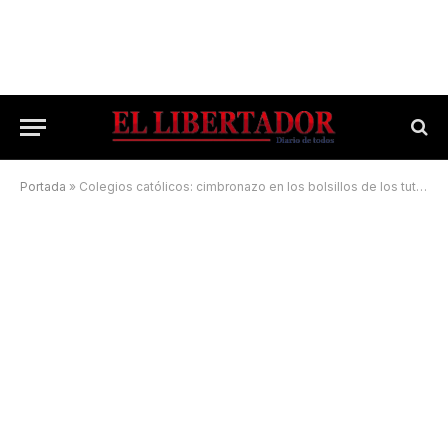
Portada
»
Colegios católicos: cimbronazo en los bolsillos de los tutores para 2023