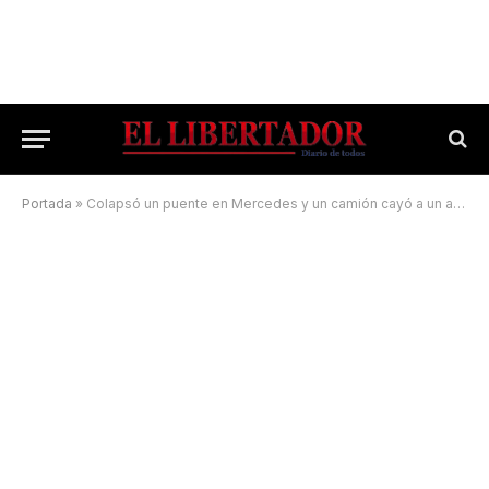
Portada
»
Colapsó un puente en Mercedes y un camión cayó a un arroyo