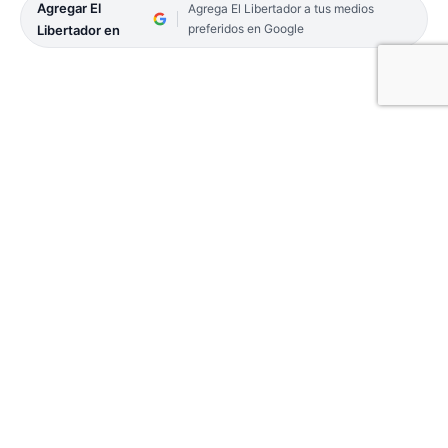
Agregar El
Agrega El Libertador a tus medios
preferidos en Google
Libertador en
Un particular examen enfrenta el Turismo
Carretera 2000 en la décima fecha de su primer
campeonato. Lo rinde en el Autódromo de Toay, en
La Pampa. Un trazado de características muy
veloces que representan una alta exigencia
mecánica para el parque automotor de la novel
categoría.