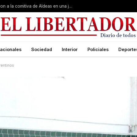
Gobierno, Unne y Arzobispado recibieron a la comitiva de Aldeas en una jornada de reuniones estratégicas
acionales
Sociedad
Interior
Policiales
Deporte
rentinos