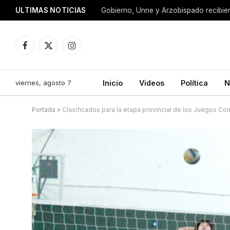
ULTIMAS NOTICIAS
Facebook
X
Instagram
(Twitter)
viernes, agosto 7
Inicio
Videos
Política
N
Portada
»
Clasificados para la etapa provincial de los Juegos Cor