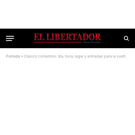
Portada
»
Clásico correntino: día, hora, lugar y entradas para la vuelta de Boca Unidos-Mandiyú