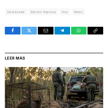
Destacada
Edición Impresa
Hoy
News
Facebook
Twitter
Email
Telegram
WhatsApp
Copy
Link
LEER MÁS