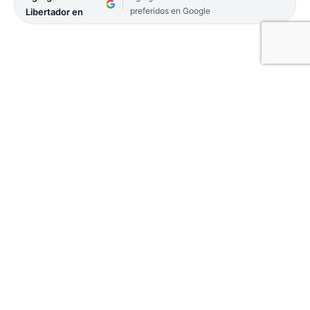
preferidos en Google
Libertador en
El candidato a Intendente por el Frente Corrientes
de Todos reeditará también un plan de seguridad y
un programa de ayuda mutua para viviendas
populares.
20-CONTRATAPA-17
El candidato a intendente de la ciudad Capital,
Gustavo Canteros cuenta con el apoyo de dos