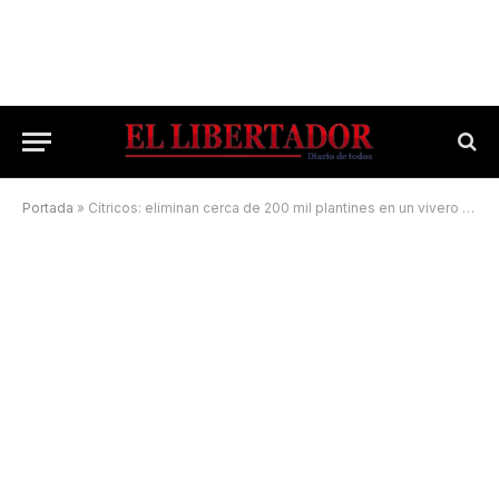
Portada
»
Cítricos: eliminan cerca de 200 mil plantines en un vivero que no cumplía la producción bajo cubierta