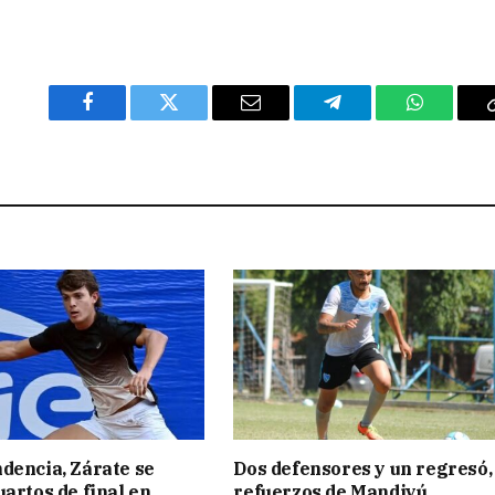
Facebook
Twitter
Email
Telegram
WhatsAp
dencia, Zárate se
Dos defensores y un regresó,
uartos de final en
refuerzos de Mandiyú