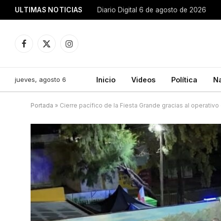
ULTIMAS NOTICIAS
Diario Digital 6 de agosto de 2026
Facebook
X
Instagram
(Twitter)
jueves, agosto 6
Inicio
Videos
Política
N
Portada
»
Cierre pacífico de la Fiesta Grande gracias al operativ