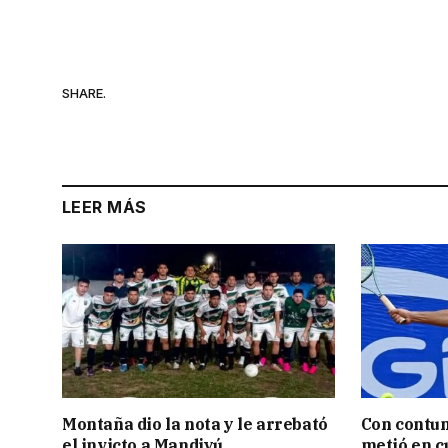
SHARE.
LEER MÁS
Montaña dio la nota y le arrebató
Con contun
el invicto a Mandiyú
metió en c