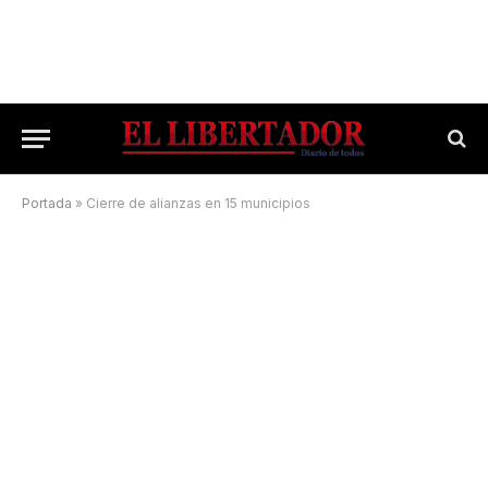
Portada
»
Cierre de alianzas en 15 municipios