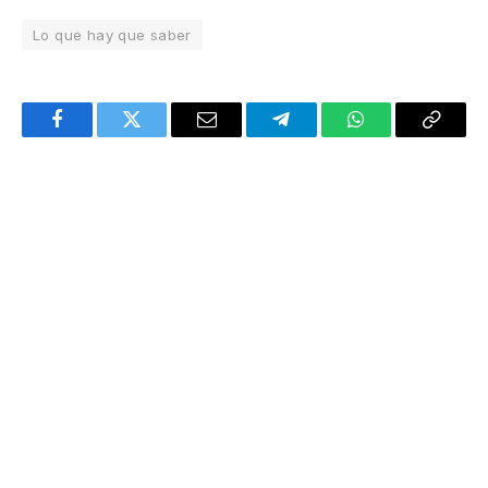
Lo que hay que saber
Facebook
Twitter
Email
Telegram
WhatsApp
Copy
Link