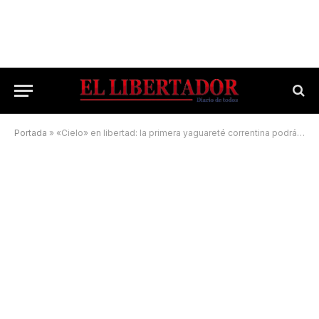
Portada
»
«Cielo» en libertad: la primera yaguareté correntina podrá recorrer la inmensidad del Iberá