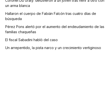
Coronel Du Graty: detuvieron a un joven tras herir a otro con
un arma blanca
Hallaron el cuerpo de Fabián Falcón tras cuatro días de
búsqueda
Pérez Pons alertó por el aumento del endeudamiento de las
familias chaqueñas
El fiscal Sabadini habló del caso
Un arrepentido, la pista narco y un crecimiento vertiginoso