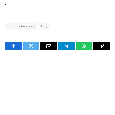
.
Edición Impresa
Hoy
Facebook
Twitter
Email
Telegram
WhatsApp
Copy
Link