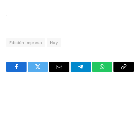
.
Edición Impresa
Hoy
Facebook
Twitter
Email
Telegram
WhatsApp
Copy
Link