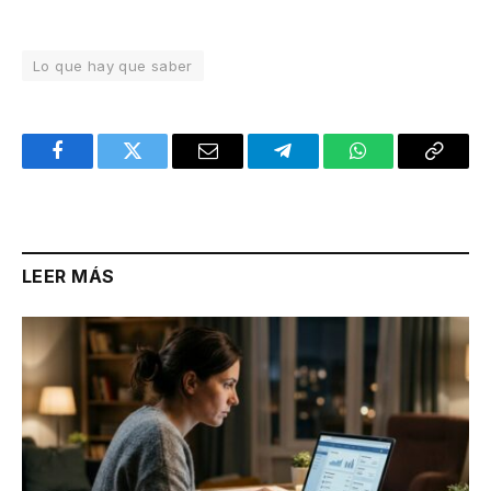
Lo que hay que saber
Facebook
Twitter
Email
Telegram
WhatsApp
Copy
Link
LEER MÁS