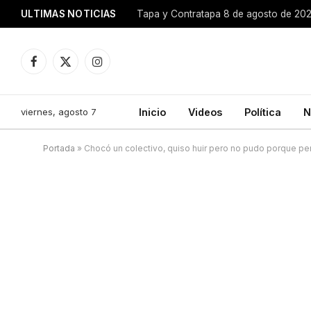
ULTIMAS NOTICIAS
Tapa y Contratapa 8 de agosto de 20
Facebook
X
Instagram
(Twitter)
viernes, agosto 7
Inicio
Videos
Política
N
Portada
»
Chocó un colectivo, quiso huir pero no pudo porque pe