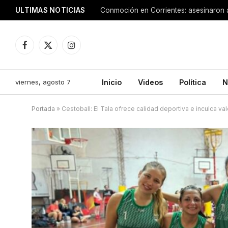
ULTIMAS NOTICIAS
Facebook
X
Instagram
(Twitter)
viernes, agosto 7
Inicio
Videos
Política
N
Portada
»
Cestoball: El Tala ofrece calidad deportiva e inculca val