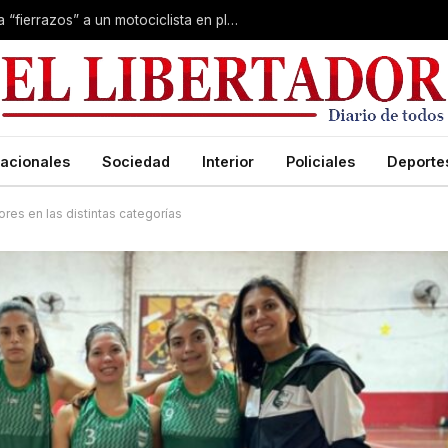
Conmoción en Corrientes: asesinaron a “fierrazos” a un motociclista en plena calle
acionales
Sociedad
Interior
Policiales
Deporte
ores en las distintas categorías