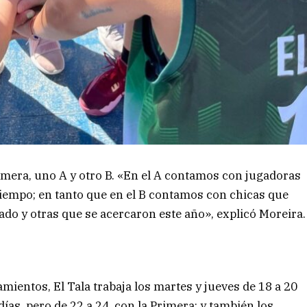
imera, uno A y otro B. «En el A contamos con jugadoras
empo; en tanto que en el B contamos con chicas que
do y otras que se acercaron este año», explicó Moreira.
amientos, El Tala trabaja los martes y jueves de 18 a 20
as, pero de 22 a 24, con la Primera; y también los