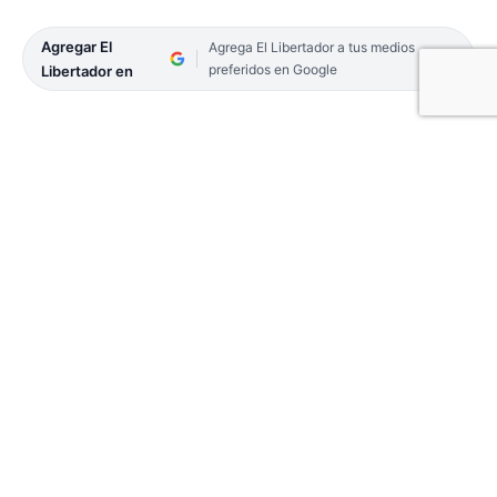
Agregar El
Agrega El Libertador a tus medios
preferidos en Google
Libertador en
El intendente capitalino, Eduardo Tassano
anunciará este jueves la realización de los
Carnavales 2022. Será en una conferencia de
prensa que se realizará a las 8.30 en la Sociedad
Española, con la presencia de funcionarios
provinciales.