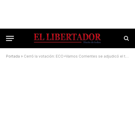
Portada
»
Cerró la votación: ECO+Vamos Corrientes se adjudicó el triunfo