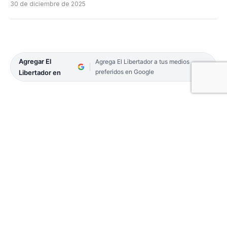
30 de diciembre de 2025
Agregar El
Agrega El Libertador a tus medios
preferidos en Google
Libertador en
En vísperas de las celebraciones por el inicio del
nuevo año, la cúpula policial de San Roque definió
las directrices de lo que será un operativo de
seguridad integral destinado a garantizar la paz