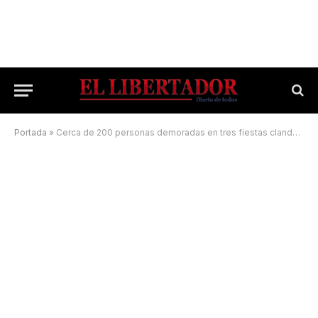
Portada
»
Cerca de 200 personas demoradas en tres fiestas clandestinas