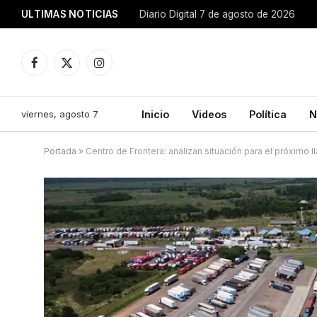
ULTIMAS NOTICIAS
Diario Digital 7 de agosto de 2026
Facebook
X
Instagram
(Twitter)
viernes, agosto 7
Inicio
Videos
Política
N
Portada
»
Centro de Frontera: analizan situación para el próximo l