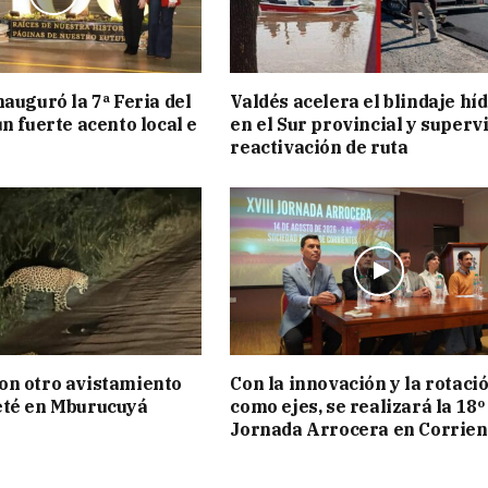
nauguró la 7ª Feria del
Valdés acelera el blindaje hí
n fuerte acento local e
en el Sur provincial y superv
reactivación de ruta
on otro avistamiento
Con la innovación y la rotaci
eté en Mburucuyá
como ejes, se realizará la 18º
Jornada Arrocera en Corrien