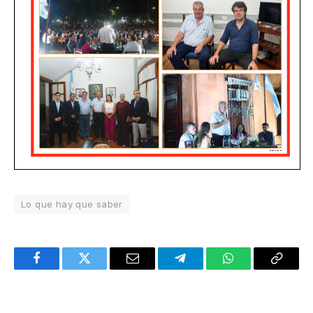
Lo que hay que saber
Facebook
Twitter
Email
Telegram
WhatsApp
Copy
Link