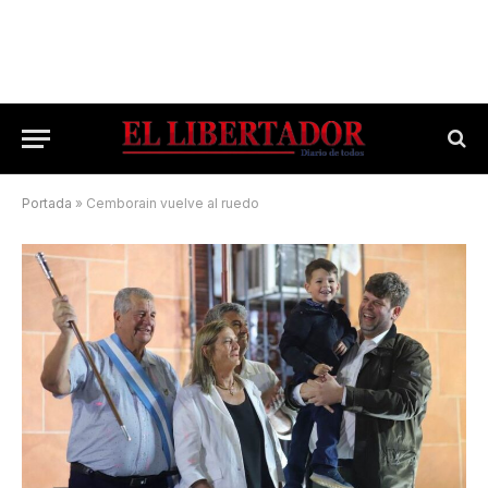
Portada
»
Cemborain vuelve al ruedo