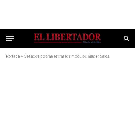
Portada
»
Celíacos podrán retirar los módulos alimentarios