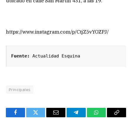
ubicado en calle San Martin 431, a las 19.
https://www.instagram.com/p/CtjZ5vYOZPJ/
Fuente: 
Actualidad Esquina
Principales
Facebook
Twitter
Email
Telegram
WhatsApp
Copy
Link