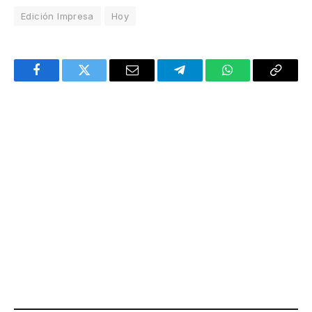
Edición Impresa
Hoy
Facebook
Twitter
Email
Telegram
WhatsApp
Copy
Link