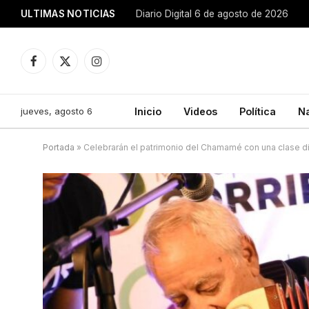
ULTIMAS NOTICIAS
Diario Digital 6 de agosto de 2026
Facebook
X
Instagram
(Twitter)
jueves, agosto 6
Inicio
Videos
Política
N
Portada
»
Celebrarán el patrimonio del Chamamé con una clase d