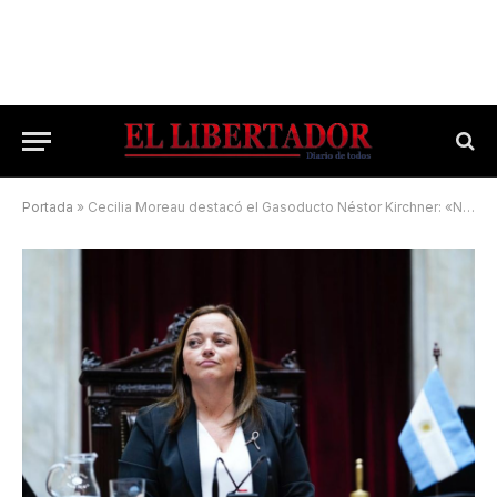
Portada
»
Cecilia Moreau destacó el Gasoducto Néstor Kirchner: «No se podía esperar como aconsejaba el FMI, los argentinos lo necesitábamos»