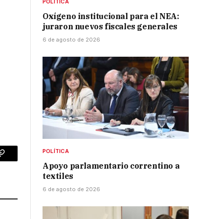
POLÍTICA
Oxígeno institucional para el NEA:
juraron nuevos fiscales generales
6 de agosto de 2026
POLÍTICA
p
Copy
Apoyo parlamentario correntino a
textiles
Link
6 de agosto de 2026