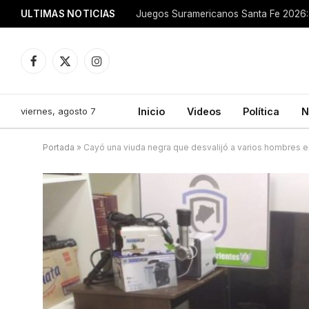
ULTIMAS NOTICIAS
Juegos Suramericanos Santa Fe 2026: 
Facebook
X
Instagram
(Twitter)
viernes, agosto 7
Inicio
Videos
Política
N
Portada
»
Cayó una viuda negra que desvalijó a varios hombres e