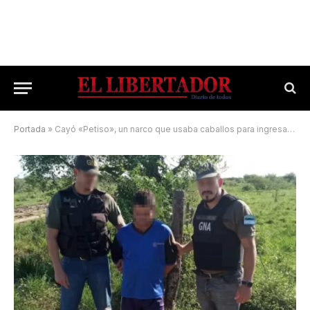
Portada
»
Cayó «Petiso», un narco que usaba caballos para ingresar droga a Corrientes