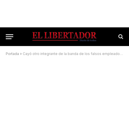
Portada
»
Cayó otro integrante de la banda de los falsos empleados municipales