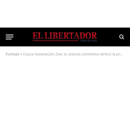
Portada
»
Causa Generación Zoe: la Justicia correntina ratificó la prisión preventiva para Leonardo Cositorto