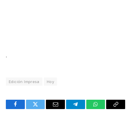
.
Edición Impresa
Hoy
Facebook
Twitter
Email
Telegram
WhatsApp
Copy
Link