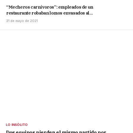
“Mecheros carnívoros”: empleados de un
restaurante robaban lomos envasados al
vacío
21 de mayo de 2021
LO INSÓLITO
Dos equipos pierden el mismo partido por