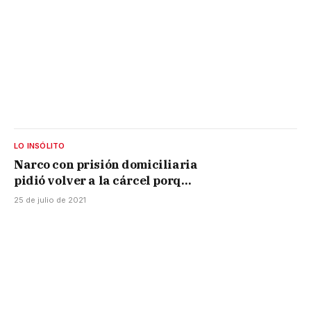
LO INSÓLITO
Narco con prisión domiciliaria
pidió volver a la cárcel porque
no soporta a su familia
25 de julio de 2021