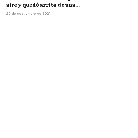
aire y quedó arriba de una
parada de colectivo
20 de septiembre de 2021