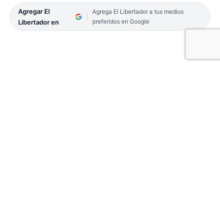
Agregar El
Agrega El Libertador a tus medios
preferidos en Google
Libertador en
A través de su cuenta de Twitter, el gobernador,
Gustavo Valdés anunció los días de pago del
Adicional Remunerativo Mensual (Plus Unificado)
de 17.650 pesos correspondiente a noviembre, que
a partir de este mes se abona con aumento del 13
por ciento.
Instruido por el mandatario, y diseñado e
instrumentado por el Ministerio de Hacienda y