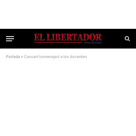
Portada
»
Cassani homenajeó a los docentes