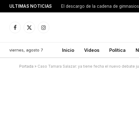
ULTIMAS NOTICIAS
El descargo de la cadena de gimnasios
Facebook
X
Instagram
(Twitter)
viernes, agosto 7
Inicio
Videos
Política
N
Portada
»
Caso Tamara Salazar: ya tiene fecha el nuevo debate ju