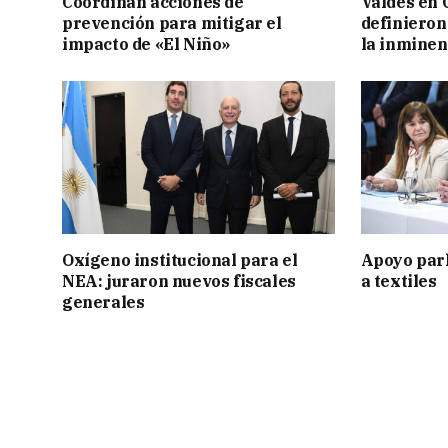
Coordinan acciones de
Valdés en 
prevención para mitigar el
definieron
impacto de «El Niño»
la inminen
Oxígeno institucional para el
Apoyo par
NEA: juraron nuevos fiscales
a textiles
generales