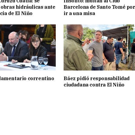
Curuzú Cuatiá: se
Insólito: multan al Club
 obras hidráulicas ante
Barcelona de Santo Tomé por
cia de El Niño
ir a una misa
lamentario correntino
Báez pidió responsabilidad
ciudadana contra El Niño