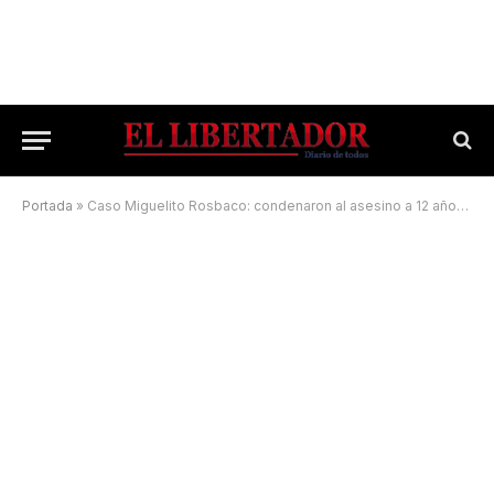
Portada
»
Caso Miguelito Rosbaco: condenaron al asesino a 12 años y medio de prisión