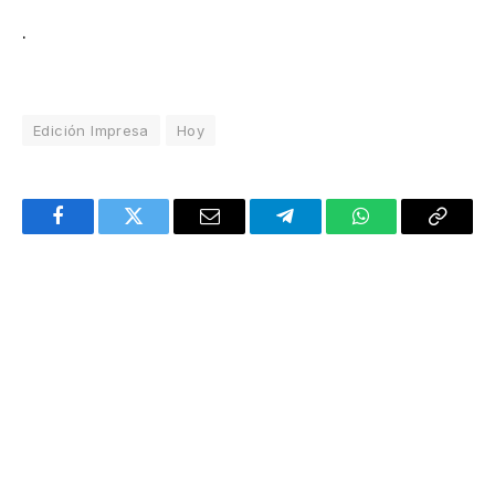
.
Edición Impresa
Hoy
Facebook
Twitter
Email
Telegram
WhatsApp
Copy
Link