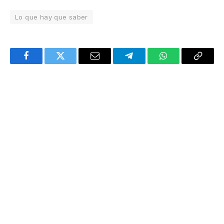
Lo que hay que saber
Facebook
Twitter
Email
Telegram
WhatsApp
Copy
Link