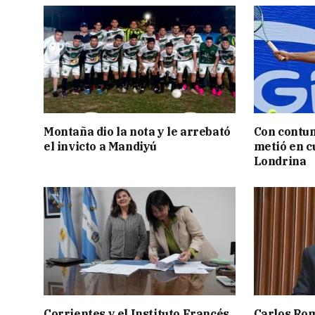
Montaña dio la nota y le arrebató
Con contun
el invicto a Mandiyú
metió en c
Londrina
Corrientes y el Instituto Francés
Carlos Rom