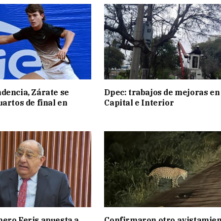
dencia, Zárate se
Dpec: trabajos de mejoras en
uartos de final en
Capital e Interior
ero Feris apuesta a
Confirmaron otro avistamie