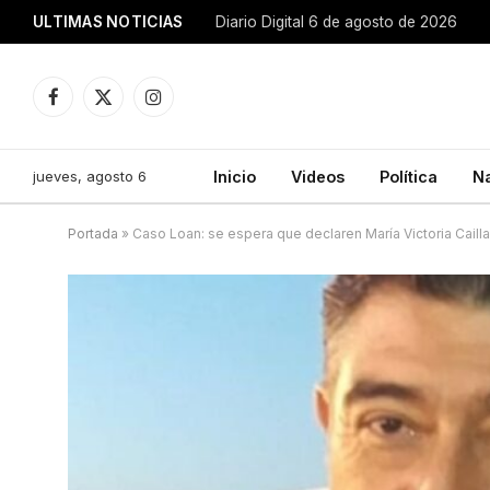
ULTIMAS NOTICIAS
Diario Digital 6 de agosto de 2026
Facebook
X
Instagram
(Twitter)
jueves, agosto 6
Inicio
Videos
Política
N
Portada
»
Caso Loan: se espera que declaren María Victoria Caill