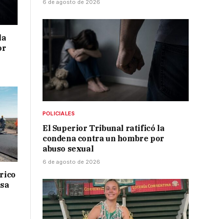
6 de agosto de 2026
la
or
POLICIALES
El Superior Tribunal ratificó la
condena contra un hombre por
abuso sexual
6 de agosto de 2026
drico
isa