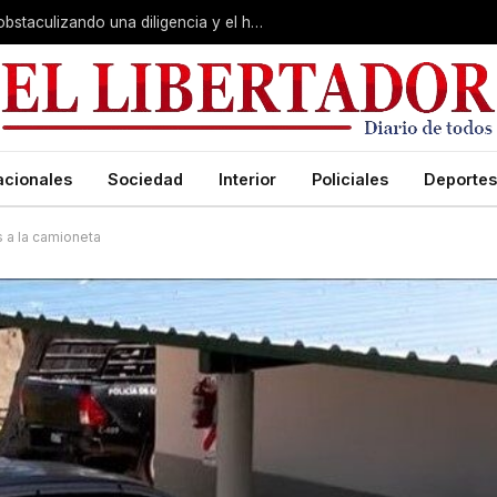
Juicio por Loan: la falsa alarma, Soria obstaculizando una diligencia y el hotel de la «banda»:
acionales
Sociedad
Interior
Policiales
Deportes
s a la camioneta