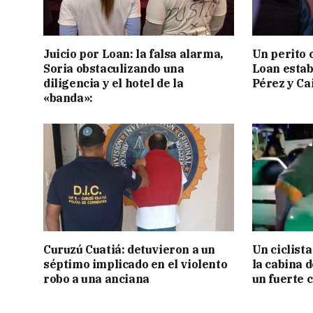
Juicio por Loan: la falsa alarma,
Un perito 
Soria obstaculizando una
Loan estab
diligencia y el hotel de la
Pérez y Ca
«banda»:
Curuzú Cuatiá: detuvieron a un
Un ciclista
séptimo implicado en el violento
la cabina 
robo a una anciana
un fuerte 