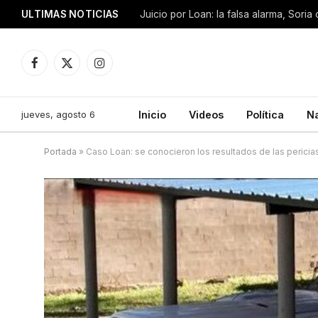
ULTIMAS NOTICIAS
Facebook
X
Instagram
(Twitter)
jueves, agosto 6
Inicio
Videos
Política
N
Portada
»
Caso Loan: se conocieron los resultados de las pericia