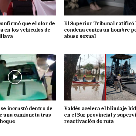
confirmó que el olor de
El Superior Tribunal ratificó 
a en los vehículos de
condena contra un hombre p
illava
abuso sexual
 se incrustó dentro de
Valdés acelera el blindaje hí
de una camioneta tras
en el Sur provincial y superv
choque
reactivación de ruta