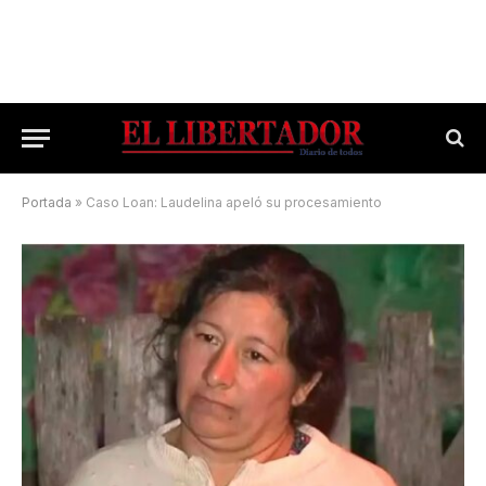
Portada
»
Caso Loan: Laudelina apeló su procesamiento