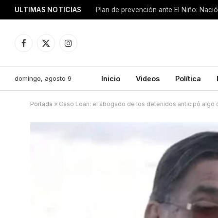
ULTIMAS NOTICIAS
Plan de prevención ante El Niño: Nació
Facebook
X
Instagram
(Twitter)
domingo, agosto 9
Inicio
Videos
Política
Portada
»
Caso Loan: el abogado de los detenidos anticipó algo 