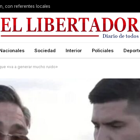
n, con referentes locales
Nacionales
Sociedad
Interior
Policiales
Deport
que «va a generar mucho ruido»