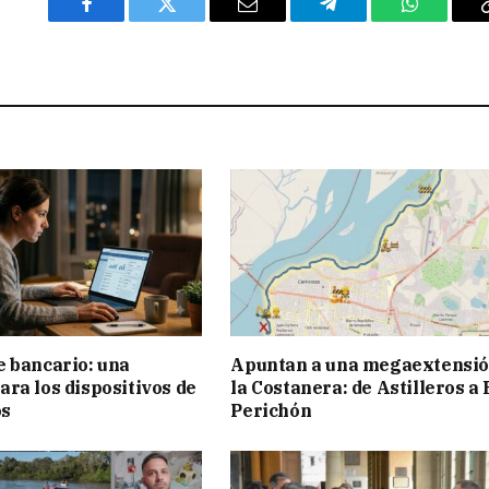
Facebook
Twitter
Email
Telegram
WhatsAp
 bancario: una
Apuntan a una megaextensió
ra los dispositivos de
la Costanera: de Astilleros a 
os
Perichón