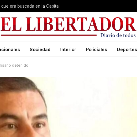
que era buscada en la Capital
acionales
Sociedad
Interior
Policiales
Deportes
isario detenido