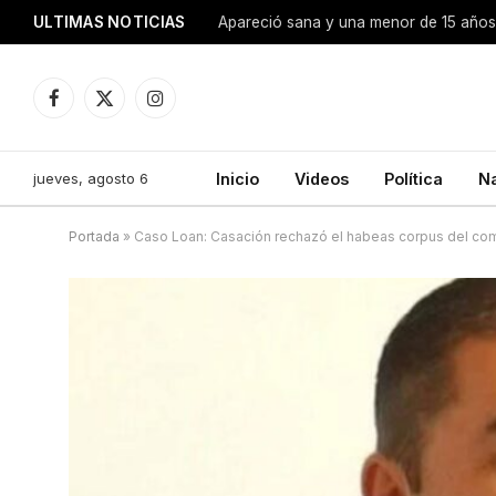
ULTIMAS NOTICIAS
Apareció sana y una menor de 15 años 
Facebook
X
Instagram
(Twitter)
jueves, agosto 6
Inicio
Videos
Política
N
Portada
»
Caso Loan: Casación rechazó el habeas corpus del com