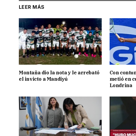
LEER MÁS
Montaña dio la nota y le arrebató
Con contun
el invicto a Mandiyú
metió en c
Londrina