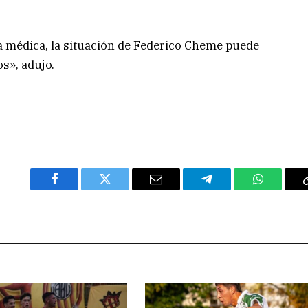
ta médica, la situación de Federico Cheme puede
os», adujo.
Facebook
Twitter
Email
Telegram
WhatsAp