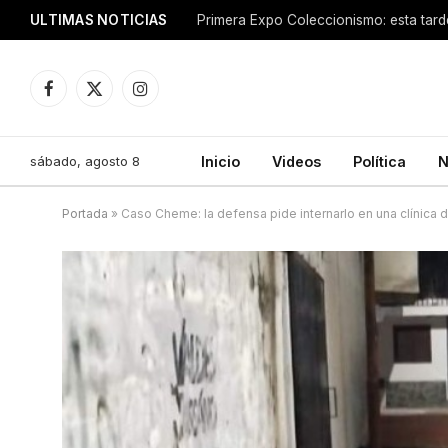
ULTIMAS NOTICIAS
Facebook
X
Instagram
(Twitter)
sábado, agosto 8
Inicio
Videos
Política
N
Portada
»
Caso Cheme: la defensa pide internarlo en una clínica d