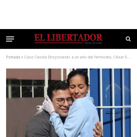
Portada
»
Caso Cecilia Strzyzowski: a un año del femicidio, César Sena rompe el silencio