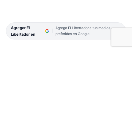
Agregar El
Agrega El Libertador a tus medios
preferidos en Google
Libertador en
Pasan los días y la ciudad de Monte Caseros no
sale de la conmoción tras descubrirse el femicidio
de la adolescente de catorce años, Milagros
Espinoza. Su cuerpo fue encontrado el miércoles
en el arroyo Mamangá y hasta el momento hay