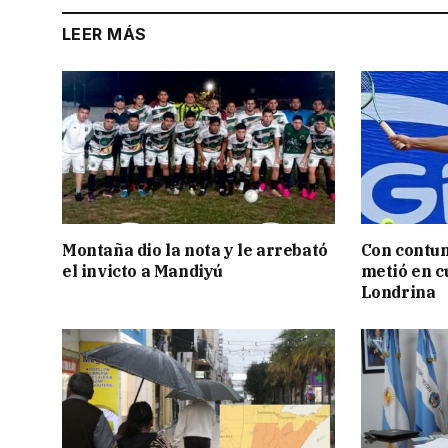
LEER MÁS
Montaña dio la nota y le arrebató
Con contun
el invicto a Mandiyú
metió en c
Londrina