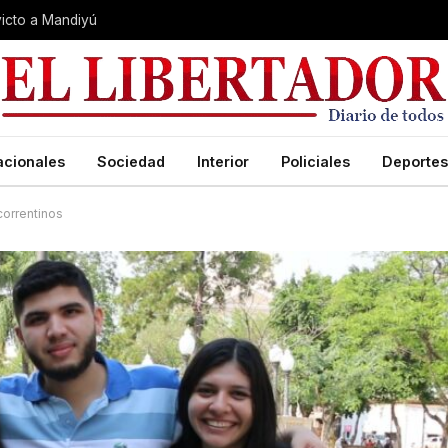
nvicto a Mandiyú
acionales
Sociedad
Interior
Policiales
Deportes
correntinos