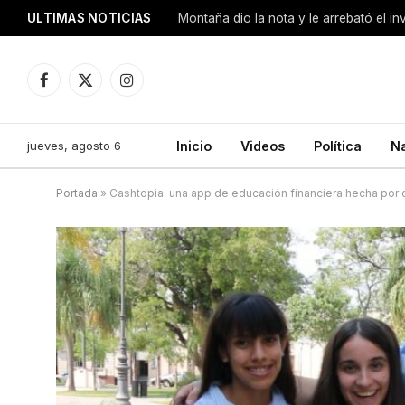
ULTIMAS NOTICIAS
Montaña dio la nota y le arrebató el i
Facebook
X
Instagram
(Twitter)
jueves, agosto 6
Inicio
Videos
Política
N
Portada
»
Cashtopia: una app de educación financiera hecha por 